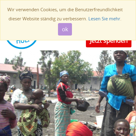
011 44 58 21
0495 49 49 40
Wir verwenden Cookies, um die Benutzerfreundlichkeit
BE24 4531 0183 5138
NL61INGB0000100481
dieser Website ständig zu verbessern.
Lesen Sie mehr
.
Toggle
ok
navigat
Jetzt spenden