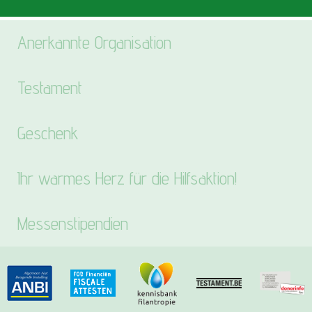
Anerkannte Organisation
Testament
Geschenk
Ihr warmes Herz für die Hilfsaktion!
Messenstipendien