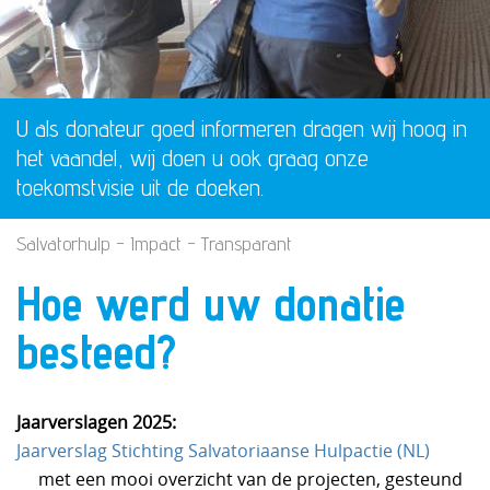
U als donateur goed informeren dragen wij hoog in
het vaandel, wij doen u ook graag onze
toekomstvisie uit de doeken.
Salvatorhulp
-
Impact
- Transparant
Hoe werd uw donatie
besteed?
Jaarverslagen 2025:
Jaarverslag Stichting Salvatoriaanse Hulpactie (NL)
met een mooi overzicht van de projecten, gesteund