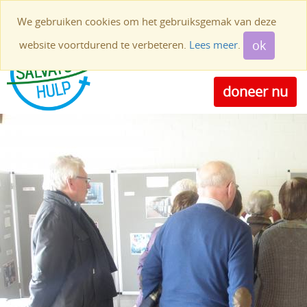
011 44 58 21
0495 49 49 40
We gebruiken cookies om het gebruiksgemak van deze
BE24 4531 0183 5138
NL61INGB0000100481
ok
website voortdurend te verbeteren.
Lees meer
.
Toggle
navigat
doneer nu